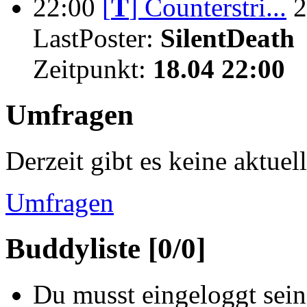
22:00
[
T
]
Counterstri...
2
LastPoster:
SilentDeath
Zeitpunkt:
18.04 22:00
Umfragen
Derzeit gibt es keine aktue
Umfragen
Buddyliste [0/0]
Du musst eingeloggt sein