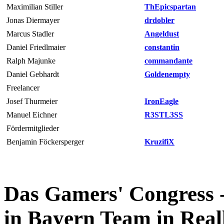
Maximilian Stiller
ThEpicspartan
Jonas Diermayer
drdobler
Marcus Stadler
Angeldust
Daniel Friedlmaier
constantin
Ralph Majunke
commandante
Daniel Gebhardt
Goldenempty
Freelancer
Josef Thurmeier
IronEagle
Manuel Eichner
R3STL3SS
Fördermitglieder
Benjamin Föckersperger
KruzifiX
Das Gamers' Congress -
in Bayern Team in Reall