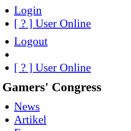
Login
[
?
] User Online
Logout
[
?
] User Online
Gamers' Congress
News
Artikel