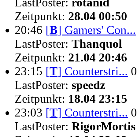
LastPoster:
rotanid
Zeitpunkt:
28.04 00:50
20:46
[
B
]
Gamers' Con...
LastPoster:
Thanquol
Zeitpunkt:
21.04 20:46
23:15
[
T
]
Counterstri...
0
LastPoster:
speedz
Zeitpunkt:
18.04 23:15
23:03
[
T
]
Counterstri...
0
LastPoster:
RigorMortis