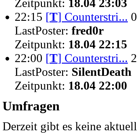
Zeitpunkt:
18.04 23:03
22:15
[
T
]
Counterstri...
0
LastPoster:
fred0r
Zeitpunkt:
18.04 22:15
22:00
[
T
]
Counterstri...
2
LastPoster:
SilentDeath
Zeitpunkt:
18.04 22:00
Umfragen
Derzeit gibt es keine aktue