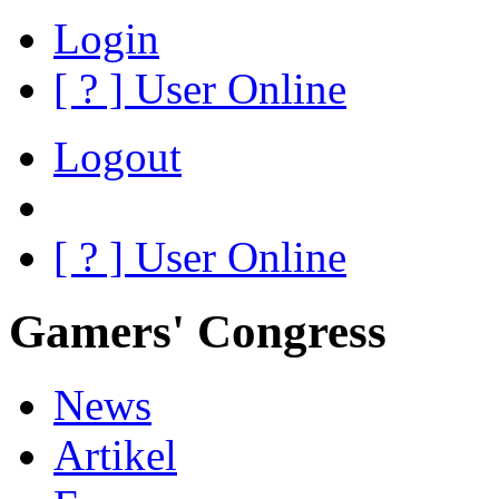
Login
[
?
] User Online
Logout
[
?
] User Online
Gamers' Congress
News
Artikel