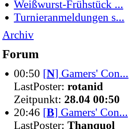
Weißwurst-Frühstück ...
Turnieranmeldungen s...
Archiv
Forum
00:50
[
N
]
Gamers' Con...
LastPoster:
rotanid
Zeitpunkt:
28.04 00:50
20:46
[
B
]
Gamers' Con...
LastPoster:
Thanquol