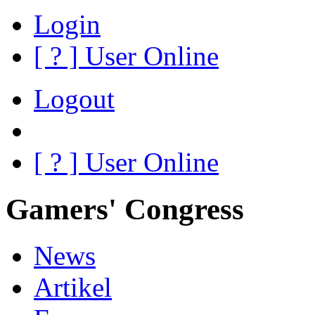
Login
[
?
] User Online
Logout
[
?
] User Online
Gamers' Congress
News
Artikel