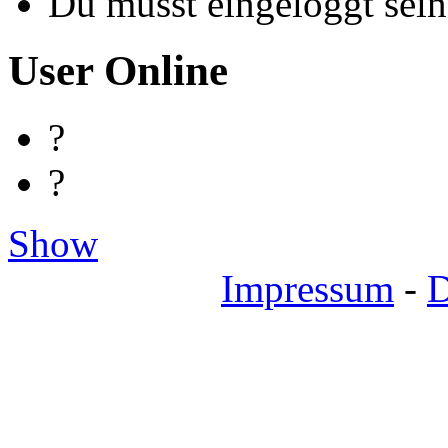
Du musst eingeloggt sein
User Online
?
?
Show
Impressum
-
D