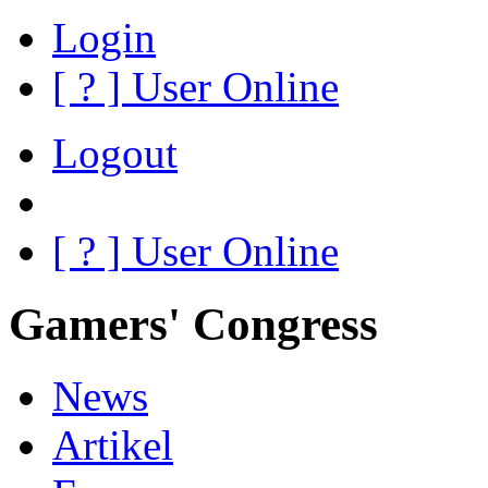
Login
[
?
] User Online
Logout
[
?
] User Online
Gamers' Congress
News
Artikel