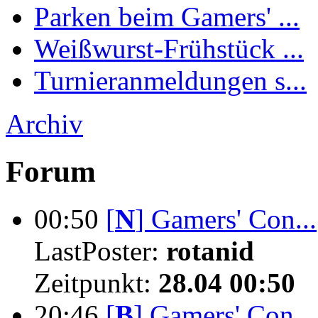
Parken beim Gamers' ...
Weißwurst-Frühstück ...
Turnieranmeldungen s...
Archiv
Forum
00:50
[
N
]
Gamers' Con...
LastPoster:
rotanid
Zeitpunkt:
28.04 00:50
20:46
[
B
]
Gamers' Con...