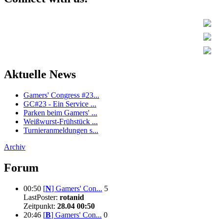
Aktuelle News
Gamers' Congress #23...
GC#23 - Ein Service ...
Parken beim Gamers' ...
Weißwurst-Frühstück ...
Turnieranmeldungen s...
Archiv
Forum
00:50
[
N
]
Gamers' Con...
5
LastPoster:
rotanid
Zeitpunkt:
28.04 00:50
20:46
[
B
]
Gamers' Con...
0