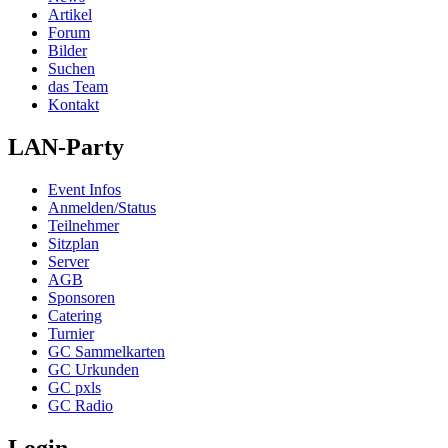
Artikel
Forum
Bilder
Suchen
das Team
Kontakt
LAN-Party
Event Infos
Anmelden/Status
Teilnehmer
Sitzplan
Server
AGB
Sponsoren
Catering
Turnier
GC Sammelkarten
GC Urkunden
GC pxls
GC Radio