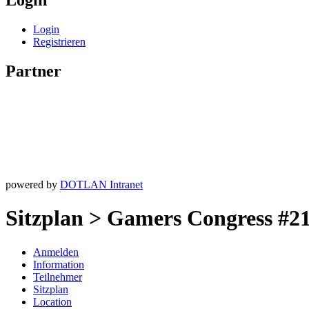
Login
Login
Registrieren
Partner
powered by
DOTLAN Intranet
Sitzplan > Gamers Congress #2
Anmelden
Information
Teilnehmer
Sitzplan
Location