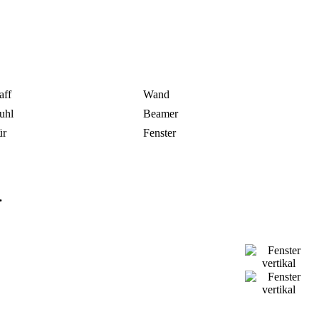
aff
Wand
uhl
Beamer
ür
Fenster
.