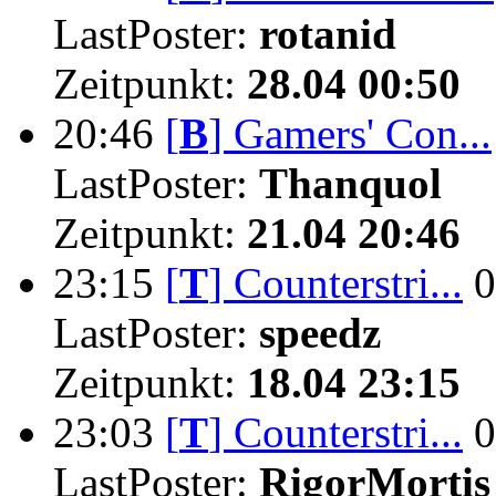
LastPoster:
rotanid
Zeitpunkt:
28.04 00:50
20:46
[
B
]
Gamers' Con...
LastPoster:
Thanquol
Zeitpunkt:
21.04 20:46
23:15
[
T
]
Counterstri...
0
LastPoster:
speedz
Zeitpunkt:
18.04 23:15
23:03
[
T
]
Counterstri...
0
LastPoster:
RigorMortis