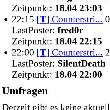
Zeitpunkt:
18.04 23:03
22:15
[
T
]
Counterstri...
0
LastPoster:
fred0r
Zeitpunkt:
18.04 22:15
22:00
[
T
]
Counterstri...
2
LastPoster:
SilentDeath
Zeitpunkt:
18.04 22:00
Umfragen
Derzeit gibt es keine aktue