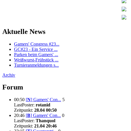
Aktuelle News
Gamers' Congress #23...
GC#23 - Ein Service ...
Parken beim Gamers' ...
Weißwurst-Frühstück ...
Turnieranmeldungen s...
Archiv
Forum
00:50
[
N
]
Gamers' Con...
5
LastPoster:
rotanid
Zeitpunkt:
28.04 00:50
20:46
[
B
]
Gamers' Con...
0
LastPoster:
Thanquol
Zeitpunkt:
21.04 20:46