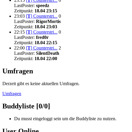
23:15
[
T
]
Counterstri...
0
LastPoster:
speedz
Zeitpunkt:
18.04 23:15
23:03
[
T
]
Counterstri...
0
LastPoster:
RigorMortis
Zeitpunkt:
18.04 23:03
22:15
[
T
]
Counterstri...
0
LastPoster:
fred0r
Zeitpunkt:
18.04 22:15
22:00
[
T
]
Counterstri...
2
LastPoster:
SilentDeath
Zeitpunkt:
18.04 22:00
Umfragen
Derzeit gibt es keine aktuellen Umfragen.
Umfragen
Buddyliste [0/0]
Du musst eingeloggt sein um die Buddyliste zu nutzen.
User Online