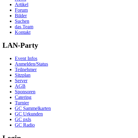
Artikel
Forum
Bilder
Suchen
das Team
Kontakt
LAN-Party
Event Infos
Anmelden/Status
Teilnehmer
Sitzplan
Server
AGB
Sponsoren
Catering
Turnier
GC Sammelkarten
GC Urkunden
GC pxls
GC Radio