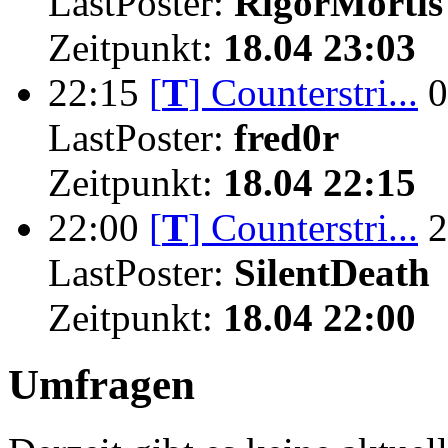
LastPoster:
RigorMortis
Zeitpunkt:
18.04 23:03
22:15
[
T
]
Counterstri...
0
LastPoster:
fred0r
Zeitpunkt:
18.04 22:15
22:00
[
T
]
Counterstri...
2
LastPoster:
SilentDeath
Zeitpunkt:
18.04 22:00
Umfragen