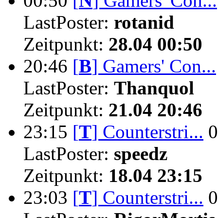
00:50
[
N
]
Gamers' Con...
LastPoster:
rotanid
Zeitpunkt:
28.04 00:50
20:46
[
B
]
Gamers' Con...
LastPoster:
Thanquol
Zeitpunkt:
21.04 20:46
23:15
[
T
]
Counterstri...
0
LastPoster:
speedz
Zeitpunkt:
18.04 23:15
23:03
[
T
]
Counterstri...
0