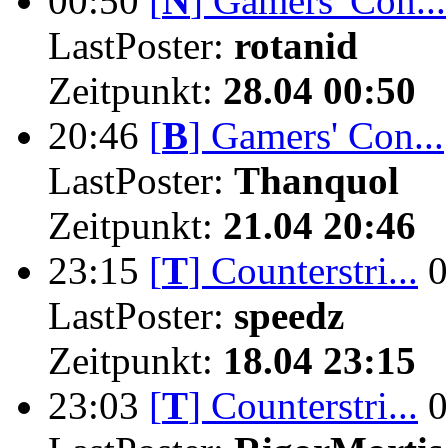
00:50
[
N
]
Gamers' Con...
LastPoster:
rotanid
Zeitpunkt:
28.04 00:50
20:46
[
B
]
Gamers' Con...
LastPoster:
Thanquol
Zeitpunkt:
21.04 20:46
23:15
[
T
]
Counterstri...
0
LastPoster:
speedz
Zeitpunkt:
18.04 23:15
23:03
[
T
]
Counterstri...
0