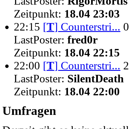
LastPoster:
RigorMortis
Zeitpunkt:
18.04 23:03
22:15
[
T
]
Counterstri...
0
LastPoster:
fred0r
Zeitpunkt:
18.04 22:15
22:00
[
T
]
Counterstri...
2
LastPoster:
SilentDeath
Zeitpunkt:
18.04 22:00
Umfragen