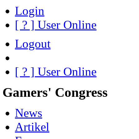
Login
[
?
] User Online
Logout
[
?
] User Online
Gamers' Congress
News
Artikel