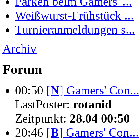
Parken beim Gamers' ...
Weißwurst-Frühstück ...
Turnieranmeldungen s...
Archiv
Forum
00:50
[
N
]
Gamers' Con...
LastPoster:
rotanid
Zeitpunkt:
28.04 00:50
20:46
[
B
]
Gamers' Con...