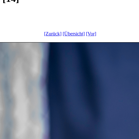
[Zurück]
[Übersicht]
[Vor]