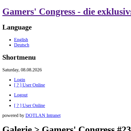
Gamers' Congress - die exklusi
Language
English
Deutsch
Shortmenu
Saturday, 08.08.2026
Login
[
?
] User Online
Logout
[
?
] User Online
powered by
DOTLAN Intranet
Galerie > Gamers' Congress #23