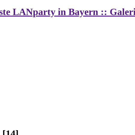
vste LANparty in Bayern :: Galer
 [14]